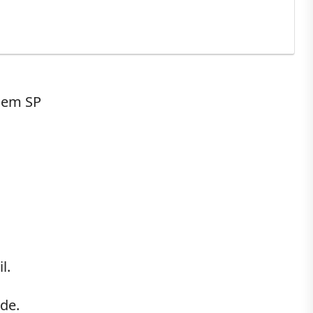
l.
de.