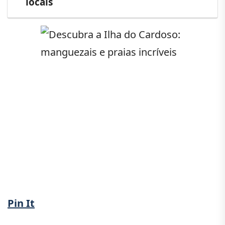
locais
Pin It